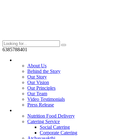
6385788401
Who We Are?
About Us
Behind the Story
Our Story
Our Vision
Our Principles
Our Team
Video Testimonials
Press Release
Services
Nutrition Food Delivery
Catering Service
Social Catering
Corporate Catering
Atchayasakthi