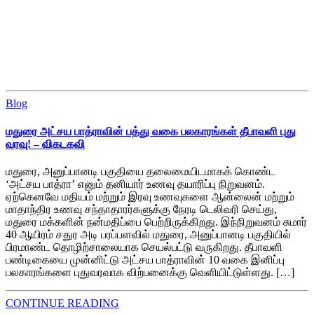
Blog
மதுரை அட்சய பாத்ராவின் பத்து வகை பலகாரங்கள் தீபாவளி புது
வரவு! – விகடகவி
மதுரை, அனுப்பானடி பகுதியை தலைமையிடமாகக் கொண்ட
‘அட்சய பாத்ரா’ எனும் தனியார் உணவு தயாரிப்பு நிறுவனம்.
ஏற்கெனவே மதியம் மற்றும் இரவு உணவுகளை ஆன்லைன் மற்றும்
மாதாந்திர உணவு சந்தாதாரர்களுக்கு நேரடி டெலிவரி செய்து,
மதுரை மக்களின் நன்மதிப்பை பெற்றிருக்கிறது. இந்நிறுவனம் சுமார்
40 ஆயிரம் சதுர அடி பரப்பளவில் மதுரை, அனுப்பானடி பகுதியில்
பிரமாண்ட தொழிற்சாலையாக செயல்பட்டு வருகிறது. தீபாவளி
பண்டிகையை முன்னிட்டு அட்சய பாத்ராவின் 10 வகை இனிப்பு
பலகாரங்களை புதுவரவாக விற்பனைக்கு வெளியிட்டுள்ளது. […]
CONTINUE READING