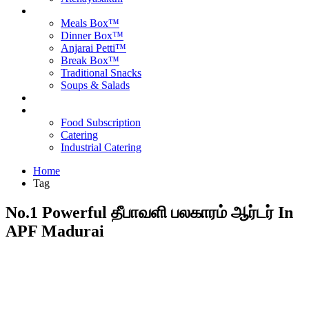
Products
Meals Box™
Dinner Box™
Anjarai Petti™
Break Box™
Traditional Snacks
Soups & Salads
Blog
Contact Us
Food Subscription
Catering
Industrial Catering
Home
Tag
No.1 Powerful தீபாவளி பலகாரம் ஆர்டர் In
APF Madurai