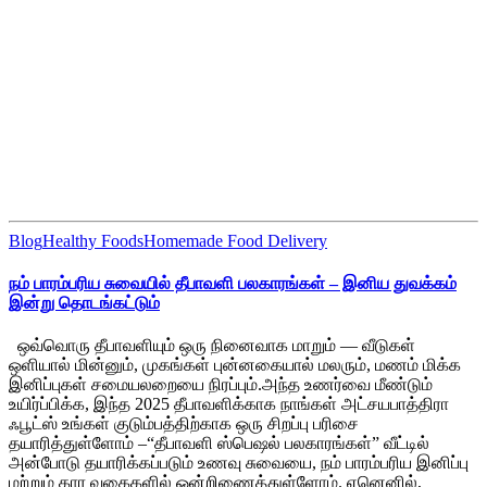
Blog
Healthy Foods
Homemade Food Delivery
நம் பாரம்பரிய சுவையில் தீபாவளி பலகாரங்கள் – இனிய துவக்கம்
இன்று தொடங்கட்டும்
ஒவ்வொரு தீபாவளியும் ஒரு நினைவாக மாறும் — வீடுகள்
ஒளியால் மின்னும், முகங்கள் புன்னகையால் மலரும், மணம் மிக்க
இனிப்புகள் சமையலறையை நிரப்பும்.அந்த உணர்வை மீண்டும்
உயிர்ப்பிக்க, இந்த 2025 தீபாவளிக்காக நாங்கள் அட்சயபாத்திரா
ஃபூட்ஸ் உங்கள் குடும்பத்திற்காக ஒரு சிறப்பு பரிசை
தயாரித்துள்ளோம் –“தீபாவளி ஸ்பெஷல் பலகாரங்கள்” வீட்டில்
அன்போடு தயாரிக்கப்படும் உணவு சுவையை, நம் பாரம்பரிய இனிப்பு
மற்றும் கார வகைகளில் ஒன்றிணைத்துள்ளோம். ஏனெனில்,