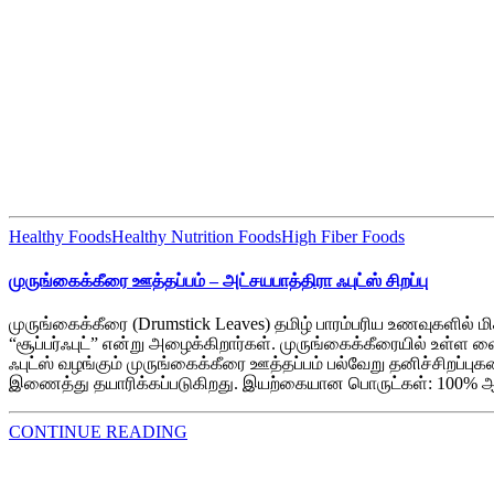
Healthy Foods
Healthy Nutrition Foods
High Fiber Foods
முருங்கைக்கீரை ஊத்தப்பம் – அட்சயபாத்திரா ஃபுட்ஸ் சிறப்பு
முருங்கைக்கீரை (Drumstick Leaves) தமிழ் பாரம்பரிய உணவுகளில்
“சூப்பர்ஃபுட்” என்று அழைக்கிறார்கள். முருங்கைக்கீரையில் உள்ள 
ஃபுட்ஸ் வழங்கும் முருங்கைக்கீரை ஊத்தப்பம் பல்வேறு தனிச்சிறப
இணைத்து தயாரிக்கப்படுகிறது. இயற்கையான பொருட்கள்: 100% ஆர்க
CONTINUE READING