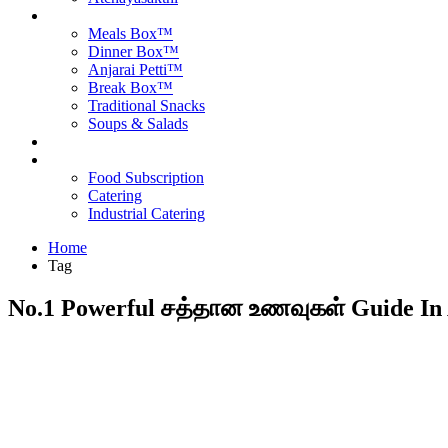
Products
Meals Box™
Dinner Box™
Anjarai Petti™
Break Box™
Traditional Snacks
Soups & Salads
Blog
Contact Us
Food Subscription
Catering
Industrial Catering
Home
Tag
No.1 Powerful சத்தான உணவுகள் Guide In