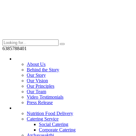
6385788401
Who We Are?
About Us
Behind the Story
Our Story
Our Vision
Our Principles
Our Team
Video Testimonials
Press Release
Services
Nutrition Food Delivery
Catering Service
Social Catering
Corporate Catering
Atchayasakthi