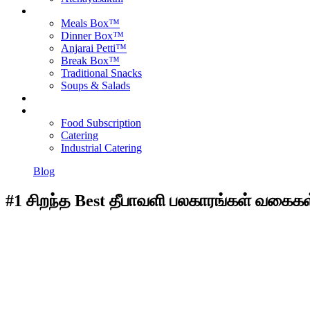
Products
Meals Box™
Dinner Box™
Anjarai Petti™
Break Box™
Traditional Snacks
Soups & Salads
Blog
Contact Us
Food Subscription
Catering
Industrial Catering
Blog
#1 சிறந்த Best தீபாவளி பலகாரங்கள் வகைகள