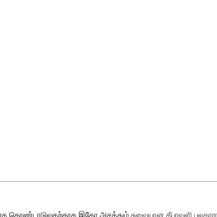
ிப்பாக கொண்டாடுவதற்காக இதோ அசத்தும்
சுவையான தீபாவளி பலகார