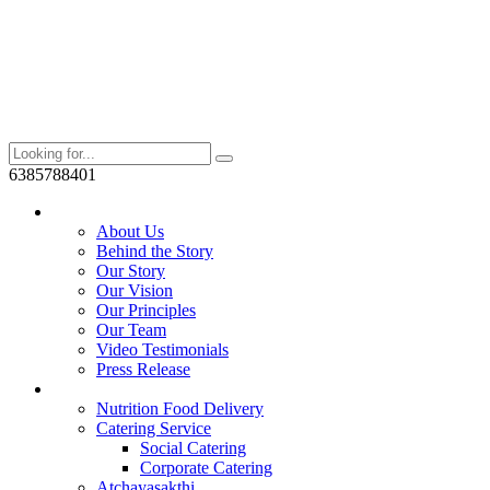
6385788401
Who We Are?
About Us
Behind the Story
Our Story
Our Vision
Our Principles
Our Team
Video Testimonials
Press Release
Services
Nutrition Food Delivery
Catering Service
Social Catering
Corporate Catering
Atchayasakthi