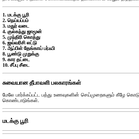
1. மடக்கு பூரி
2. நெய்யப்பம்
3. மதுர் வடை
4. குல்கந்து ஜாமூன்
5. முந்திரி கொத்து
6. ஜவ்வரிசி லட்டு
7. ஆப்பிள் தேங்காய் பர்ஃபி
8. பூண்டு முறுக்கு
9. கார தட்டை
10. சீப்பு சீடை
சுவையான தீபாவளி பலகாரங்கள்
மேலே பார்க்கப்பட்ட பத்து உணவுகளின் செய்முறைகளும் கீழே கொ
கொண்டாடுங்கள்.
மடக்கு பூரி